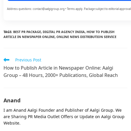
Address questions: contact@aalgigroup.org • Terms apply. Package subject to editorial approval
TAGS
:
BEST PR PACKAGE
,
DIGITAL PR AGENCY INDIA
,
HOW TO PUBLISH
ARTICLE IN NEWSPAPER ONLINE
,
ONLINE NEWS DISTRIBUTION SERVICE
Read
Previous Post
more
How to Publish Article in Newspaper Online: Aalgi
articles
Group – 48 Hours, 2000+ Publications, Global Reach
Anand
I am Anand Aalgi Founder and Publisher of Aalgi Group. We
are Sharing PR Media Outlet Offers or Update on Aalgi Group
Website.