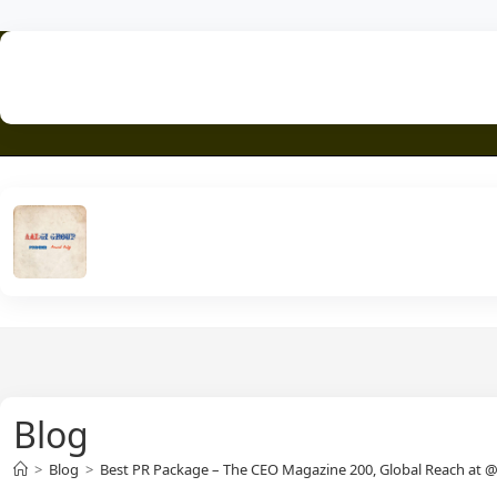
Skip
to
PR Me
content
Blog
>
Blog
>
Best PR Package – The CEO Magazine 200, Global Reach at 