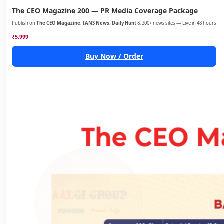
The CEO Magazine 200 — PR Media Coverage Package
Publish on
The CEO Magazine
,
IANS News
,
Daily Hunt
& 200+ news sites — Live in 48 hours
₹5,999
Buy Now / Order