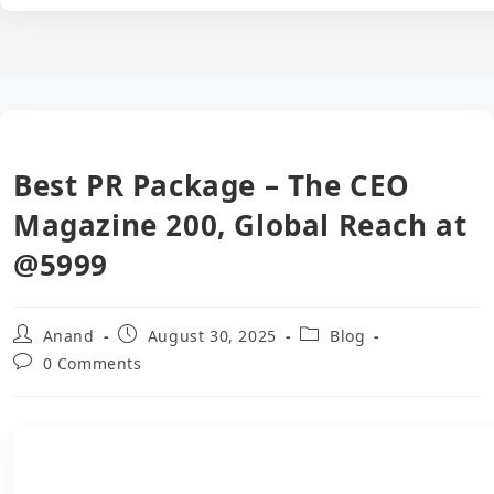
Best PR Package – The CEO
Magazine 200, Global Reach at
@5999
Post
Post
Post
Anand
August 30, 2025
Blog
author:
published:
category:
Post
0 Comments
comments: